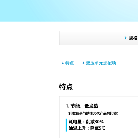
规格
特点
液压单元选配项
特点
1. 节能、低发热
（此数值是与以往30代产品的比较）
耗电量：削减30%
油温上升：降低5℃