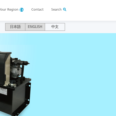
Your
Region
Contact
Search
日本語
ENGLISH
中文