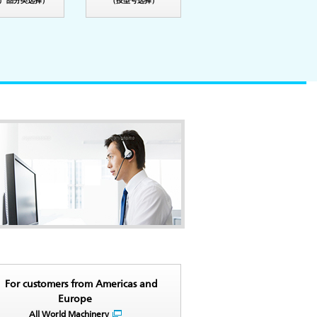
产品分类选择）
（按型号选择）
For customers from Americas and
Europe
All World Machinery