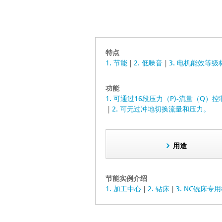
特点
1. 节能
2. 低噪音
3. 电机能效等
功能
1. 可通过16段压力（P)-流量（Q）
2. 可无过冲地切换流量和压力。
用途
节能实例介绍
1. 加工中心
2. 钻床
3. NC铣床专