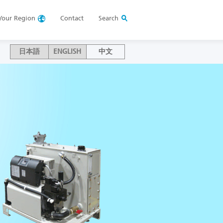
Your
Region
Contact
Search
日本語
ENGLISH
中文