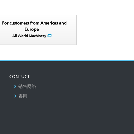
For customers from Americas and
Europe
All World Machinery
CONTUCT
销售网络
咨询